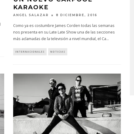
KARAOKE
ANGEL SALAZAR
8 DICIEMBRE, 2016
l
Como ya es costumbre James Corden todas las semanas
nos presenta en su Late Late Show una de las secciones
más aclamadas de la televisión a nivel mundial, el Ca
...
INTERNACIONALES
NOTICIAS
DANIELLE PONDER ANUNCI
NUEVO ÁLBUM Y ADELANT
‘SUN AND MOON’
6 AGOSTO, 2026