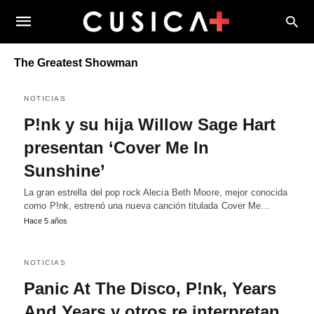
The Greatest Showman
NOTICIAS
P!nk y su hija Willow Sage Hart
presentan ‘Cover Me In
Sunshine’
La gran estrella del pop rock Alecia Beth Moore, mejor conocida
como P!nk, estrenó una nueva canción titulada Cover Me…
Hace 5 años
NOTICIAS
Panic At The Disco, P!nk, Years
And Years y otros re interpretan