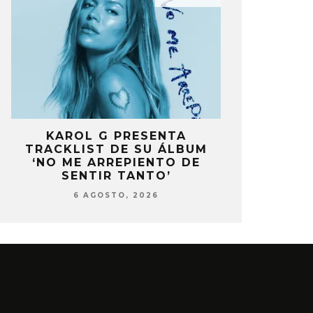
A
KAROL G PRESENTA
FANS DE
A
TRACKLIST DE SU ÁLBUM
MOLESTOS 
‘NO ME ARREPIENTO DE
CELEBRA
SENTIR TANTO’
ANIV
6 AGOSTO, 2026
6 AG