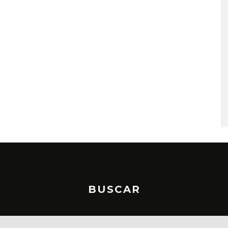
A COMPARTE
STRAY KIDS PUBLICA EL E
N LA CIUDAD’
‘THIS & THAT’
STO, 2026
7 AGOSTO, 2026
BUSCAR