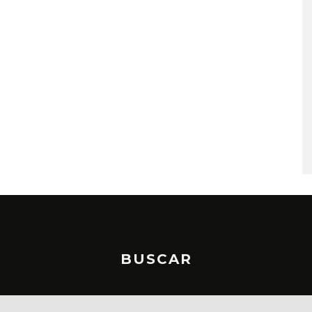
MONET IN BLUE EXPLORA 
FRAGILIDAD DEL TIEMPO
CON ‘ALONSO’
7 AGOSTO, 2026
BUSCAR