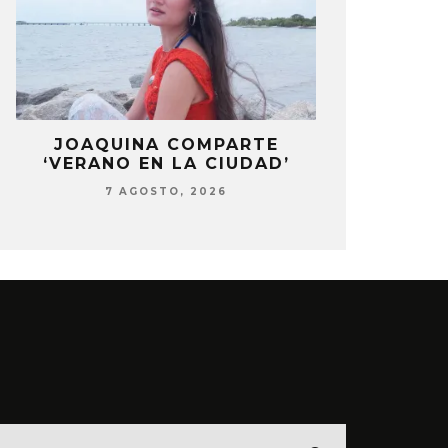
LA
JOAQUINA COMPARTE
STRAY KIDS
‘VERANO EN LA CIUDAD’
‘THI
7 AGOSTO, 2026
7 AG