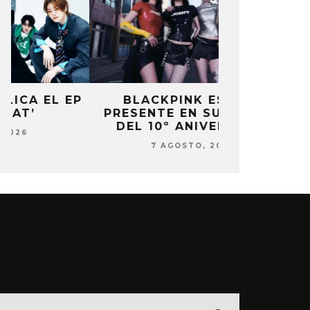
P
BLACKPINK ESTARÁ
DANIELA 
PRESENTE EN SU EVENTO
NUEVA ERA 
DEL 10º ANIVERSARIO
7 AG
7 AGOSTO, 2026