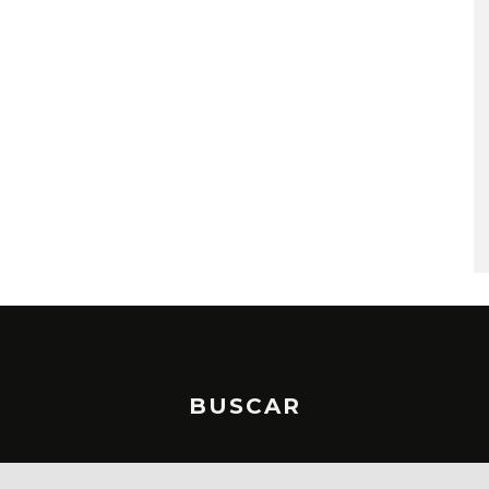
A COMPARTE
STRAY KIDS PUBLICA EL E
N LA CIUDAD’
‘THIS & THAT’
STO, 2026
7 AGOSTO, 2026
BUSCAR