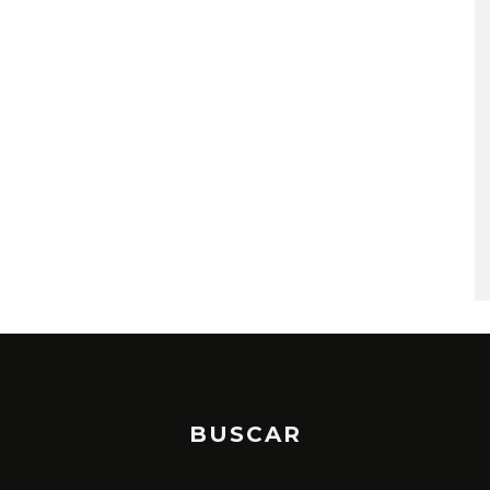
FLO PRESENTA EL ÁLBUM
‘THERAPY AT THE CLUB’
7 AGOSTO, 2026
BUSCAR