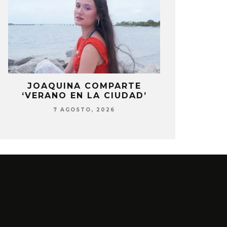
JOAQUINA COMPARTE
BLACKP
‘VERANO EN LA CIUDAD’
PRESENTE 
DEL 10º
7 AGOSTO, 2026
7 AG