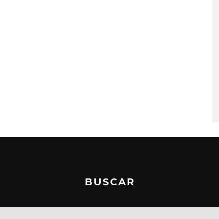
IFE LANZA EL
CHANGING PLACES IN THE
LO ‘SWEAT’
FIRE LANZA ‘A CASE
AGAINST THE WORLD’
STO, 2026
5 AGOSTO, 2026
BUSCAR