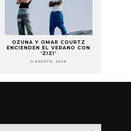
OZUNA Y OMAR COURTZ
NOWZ C
ENCIENDEN EL VERANO CON
SENCILL
‘ZIZI’
5 AG
5 AGOSTO, 2026