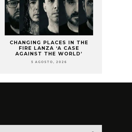
CHANGING PLACES IN THE
OZUNA Y 
FIRE LANZA ‘A CASE
ENCIENDEN 
AGAINST THE WORLD’
‘
5 AGOSTO, 2026
5 AG