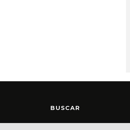
KISS OF LIFE LANZA EL
SENCILLO ‘SWEAT’
4 AGOSTO, 2026
BUSCAR