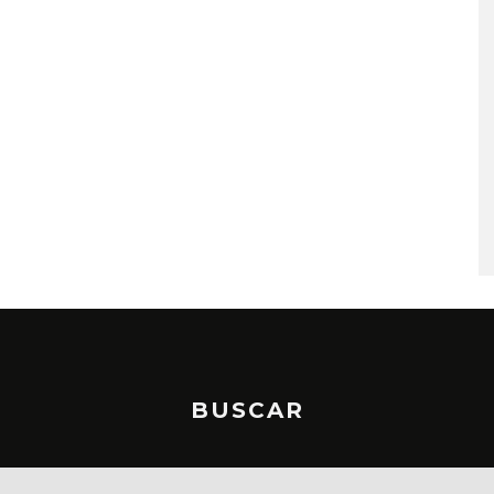
A COMPARTE
STRAY KIDS PUBLICA EL E
N LA CIUDAD’
‘THIS & THAT’
STO, 2026
7 AGOSTO, 2026
BUSCAR