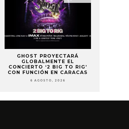
E
GHOST PROYECTARÁ
KAROL 
GLOBALMENTE EL
TRACKLIST
CONCIERTO ‘2 BIG TO RIG’
‘NO ME A
CON FUNCIÓN EN CARACAS
SENTI
6 AGOSTO, 2026
6 AG