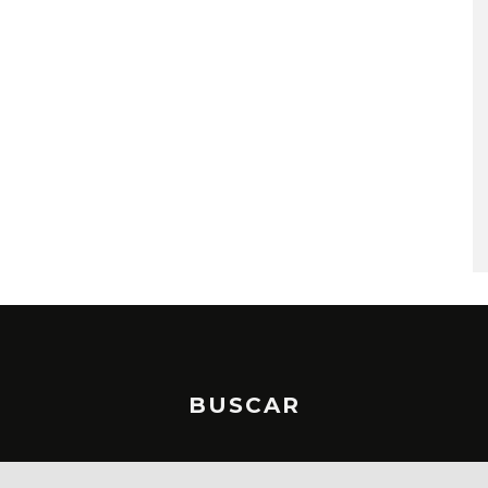
A COMPARTE
STRAY KIDS PUBLICA EL E
N LA CIUDAD’
‘THIS & THAT’
STO, 2026
7 AGOSTO, 2026
BUSCAR