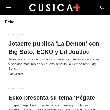
Ecko
NOTICIAS
Jotaerre publica ‘La Demon’ con
Big Soto, ECKO y Lil JouJou
Jotaerre continúa demostrando su evolución musical con letras
y sonidos maduros en su nuevo sencillo La Demon feat. Big
Soto,…
Hace 3 años
NOTICIAS
Ecko presenta su tema ‘Pégate’
El rapero argentino Ecko, estrena su nuevo y contagioso
sencillo, Pégate. El single escrito por Ecko y Kaleb Di Masi…