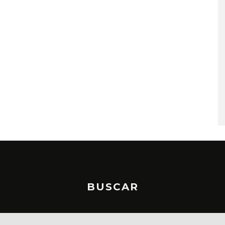
A COMPARTE
STRAY KIDS PUBLICA EL E
N LA CIUDAD’
‘THIS & THAT’
STO, 2026
7 AGOSTO, 2026
BUSCAR