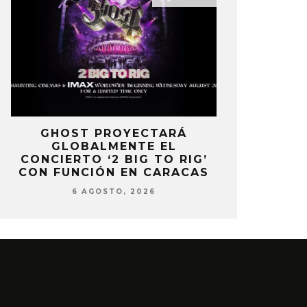
E
GHOST PROYECTARÁ
KAROL 
GLOBALMENTE EL
TRACKLIST
CONCIERTO ‘2 BIG TO RIG’
‘NO ME A
CON FUNCIÓN EN CARACAS
SENTI
6 AGOSTO, 2026
6 AG