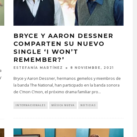
BRYCE Y AARON DESSNER
COMPARTEN SU NUEVO
SINGLE ‘I WON’T
REMEMBER?’
ESTEFANÍA MARTÍNEZ
8 NOVIEMBRE, 2021
a
y
Bryce y Aaron Dessner, hermanos gemelos y miembros de
la banda The National, han participado en la banda sonora
de C’mon C’mon, el próximo drama familiar pro
...
INTERNACIONALES
MÚSICA NUEVA
NOTICIAS