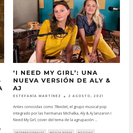
‘I NEED MY GIRL’: UNA
S
NUEVA VERSIÓN DE ALY &
A
AJ
ESTEFANÍA MARTÍNEZ
2 AGOSTO, 2021
Antes conocidas como 78violet, el grupo musical pop
integrado por las hermanas Michalka, Aly & Aj lanzaron I
Need My Girl, cover del tema de la agrupación
...
u
INTERNACIONALES
MÚSICA NUEVA
NOTICIAS