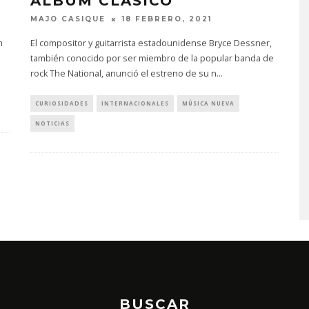
ÁLBUM CLÁSICO
MAJO CASIQUE
18 FEBRERO, 2021
m
El compositor y guitarrista estadounidense Bryce Dessner,
también conocido por ser miembro de la popular banda de
rock The National, anunció el estreno de su n
...
CURIOSIDADES
INTERNACIONALES
MÚSICA NUEVA
NOTICIAS
EDGAR BAJO EL AGUA ABR
UN NUEVO CAPÍTULO CON
‘CAMPO, PUERTA’
6 AGOSTO, 2026
BUSCAR