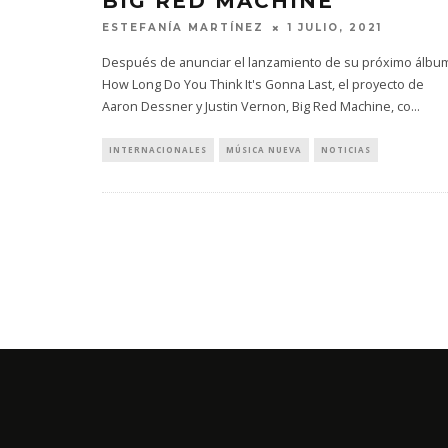
BIG RED MACHINE
ESTEFANÍA MARTÍNEZ
1 JULIO, 2021
Después de anunciar el lanzamiento de su próximo álbu
How Long Do You Think It's Gonna Last, el proyecto de
Aaron Dessner y Justin Vernon, Big Red Machine, co
...
INTERNACIONALES
MÚSICA NUEVA
NOTICIAS