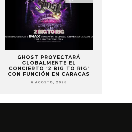
E
GHOST PROYECTARÁ
KAROL 
GLOBALMENTE EL
TRACKLIST
CONCIERTO ‘2 BIG TO RIG’
‘NO ME A
CON FUNCIÓN EN CARACAS
SENTI
6 AGOSTO, 2026
6 AG