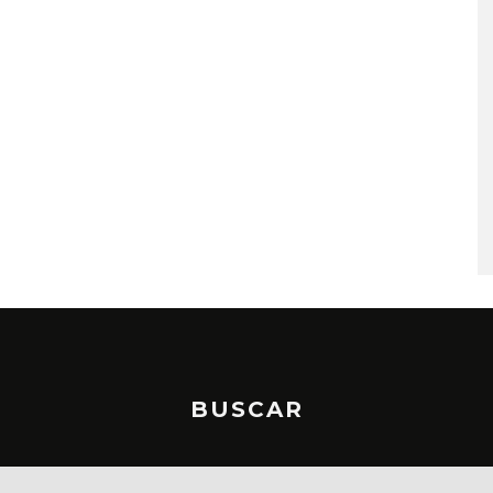
MONET IN BLUE EXPLORA 
FRAGILIDAD DEL TIEMPO
CON ‘ALONSO’
7 AGOSTO, 2026
BUSCAR