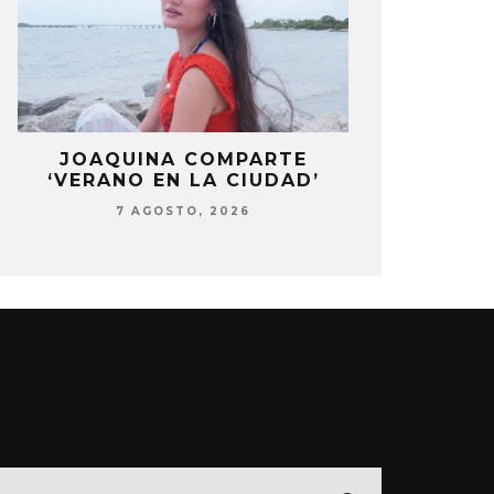
LA
JOAQUINA COMPARTE
STRAY KIDS
‘VERANO EN LA CIUDAD’
‘THI
7 AGOSTO, 2026
7 AG