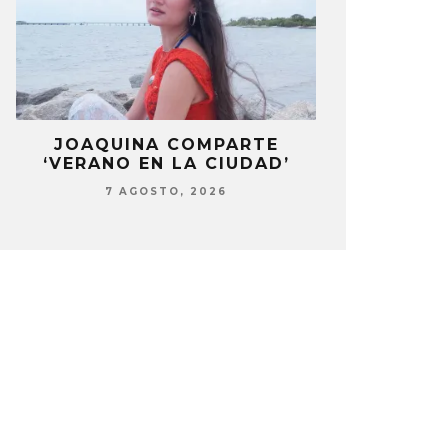
LA
JOAQUINA COMPARTE
STRAY KIDS
‘VERANO EN LA CIUDAD’
‘THI
7 AGOSTO, 2026
7 AG