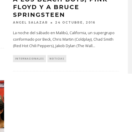
FLOYD Y A BRUCE
SPRINGSTEEN
ANGEL SALAZAR
24 OCTUBRE, 2016
La noche del sábado en Malibú, California, un supergrupo
conformado por Beck, Chris Martin (Coldplay), Chad Smith
MONET IN BLUE EXPLORA 
(Red Hot Chili Peppers), Jakob Dylan (The Wall
...
FRAGILIDAD DEL TIEMPO
CON ‘ALONSO’
INTERNACIONALES
NOTICIAS
7 AGOSTO, 2026