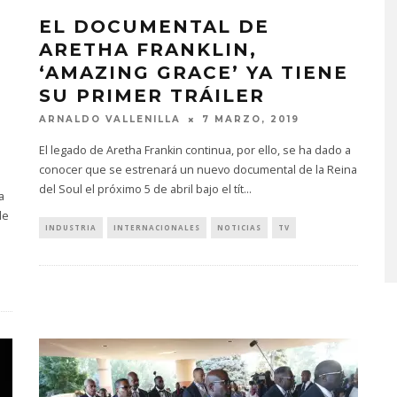
EL DOCUMENTAL DE
ARETHA FRANKLIN,
‘AMAZING GRACE’ YA TIENE
SU PRIMER TRÁILER
ARNALDO VALLENILLA
7 MARZO, 2019
El legado de Aretha Frankin continua, por ello, se ha dado a
conocer que se estrenará un nuevo documental de la Reina
EDGAR BAJO EL AGUA ABR
UN NUEVO CAPÍTULO CON
del Soul el próximo 5 de abril bajo el tít
...
a
‘CAMPO, PUERTA’
le
INDUSTRIA
INTERNACIONALES
NOTICIAS
TV
6 AGOSTO, 2026