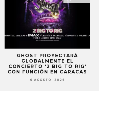
E
GHOST PROYECTARÁ
KAROL 
GLOBALMENTE EL
TRACKLIST
CONCIERTO ‘2 BIG TO RIG’
‘NO ME A
CON FUNCIÓN EN CARACAS
SENTI
6 AGOSTO, 2026
6 AG