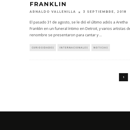
FRANKLIN
ARNALDO VALLENILLA
3 SEPTIEMBRE, 2018
El pasado 31 de agosto, se le dió el último adiós a Aretha
Franklin en un funeral íntimo en Detroit, y varios artistas d
renombre se presentaron para cantar y
...
CURIOSIDADES
INTERNACIONALES
NOTICIAS
1