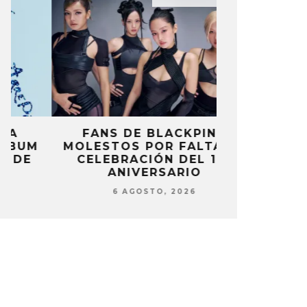
FANS DE BLACKPINK
BLIND CHA
MOLESTOS POR FALTA DE
CON DOB
CELEBRACIÓN DEL 10º
ANUNCI
ANIVERSARIO
‘PAI
6 AGOSTO, 2026
6 AG