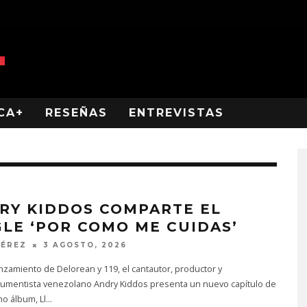
CA+
RESEÑAS
ENTREVISTAS
RY KIDDOS COMPARTE EL
GLE ‘POR COMO ME CUIDAS’
PÉREZ
3 AGOSTO, 2026
anzamiento de Delorean y 119, el cantautor, productor y
trumentista venezolano Andry Kiddos presenta un nuevo capítulo de
o álbum, Ll
...