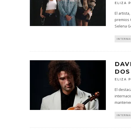
ELIZA 
El artist
premios G
Selena 
INTERNA
DAV
DOS
ELIZA 
El destac
internaci
mantener
INTERNA