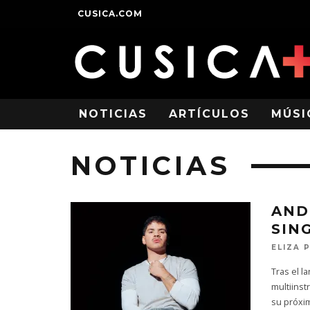
CUSICA.COM
NOTICIAS
ARTÍCULOS
MÚSI
NOTICIAS
AND
SIN
ELIZA 
Tras el l
multiins
su próxim