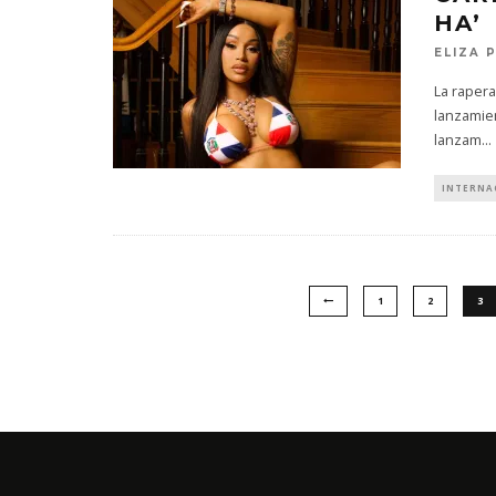
HA’
ELIZA 
La rapera
lanzamien
lanzam
...
INTERNA
1
2
3