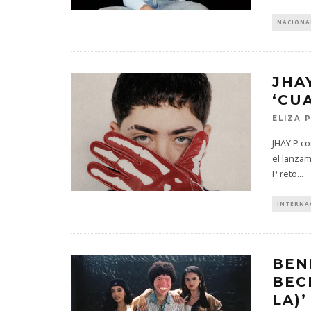
NACIONA
JHA
‘CU
ELIZA 
JHAY P co
el lanzam
P reto
...
INTERNA
BEN
BEC
LA)’