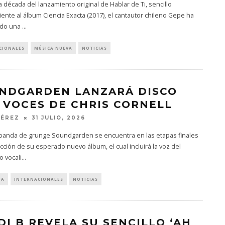
a década del lanzamiento original de Hablar de Ti, sencillo
ente al álbum Ciencia Exacta (2017), el cantautor chileno Gepe ha
ado una
...
CIONALES
MÚSICA NUEVA
NOTICIAS
NDGARDEN LANZARÁ DISCO
 VOCES DE CHRIS CORNELL
PÉREZ
31 JULIO, 2026
a banda de grunge Soundgarden se encuentra en las etapas finales
ción de su esperado nuevo álbum, el cual incluirá la voz del
 vocali
...
IA
INTERNACIONALES
NOTICIAS
DI B REVELA SU SENCILLO ‘AH