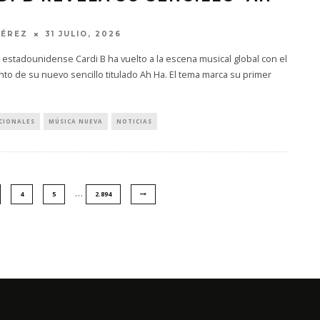
PÉREZ
31 JULIO, 2026
 estadounidense Cardi B ha vuelto a la escena musical global con el
to de su nuevo sencillo titulado Ah Ha. El tema marca su primer
CIONALES
MÚSICA NUEVA
NOTICIAS
…
4
5
2.894