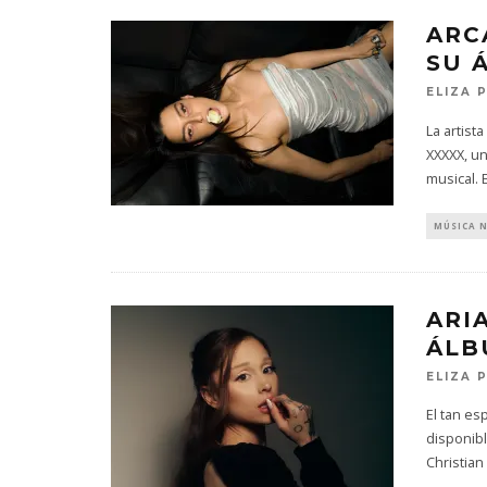
ARC
SU 
ELIZA 
La artist
XXXXX, u
musical. 
MÚSICA 
ARI
ÁLB
ELIZA 
El tan es
disponibl
Christian