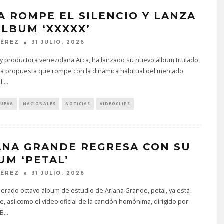
A ROMPE EL SILENCIO Y LANZA
ÁLBUM ‘XXXXX’
PÉREZ
31 JULIO, 2026
a y productora venezolana Arca, ha lanzado su nuevo álbum titulado
na propuesta que rompe con la dinámica habitual del mercado
El
...
NUEVA
NACIONALES
NOTICIAS
VIDEOCLIPS
ANA GRANDE REGRESA CON SU
UM ‘PETAL’
PÉREZ
31 JULIO, 2026
perado octavo álbum de estudio de Ariana Grande, petal, ya está
e, así como el video oficial de la canción homónima, dirigido por
 B
...