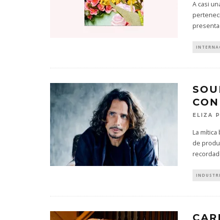
A casi un
perteneci
present
INTERNA
SOU
CON
ELIZA 
La mític
de produc
recordado
INDUSTR
CAR