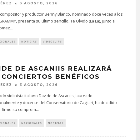
PÉREZ
3 AGOSTO, 2026
a, compositor y productor Benny Blanco, nominado doce veces a los
RAMMY, presenta su último sencillo, Te Olvido (La La), junto a
Gomez
...
CIONALES
NOTICIAS
VIDEOCLIPS
IDE DE ASCANIIS REALIZARÁ
 CONCIERTOS BENÉFICOS
PÉREZ
3 AGOSTO, 2026
ado violinista italiano Davide de Ascaniis, laureado
onalmente y docente del Conservatorio de Cagliari, ha decidido
 firme su comprom
...
CIONALES
NACIONALES
NOTICIAS