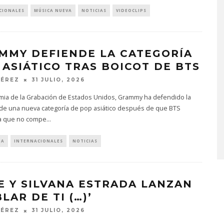
CIONALES
MÚSICA NUEVA
NOTICIAS
VIDEOCLIPS
MMY DEFIENDE LA CATEGORÍA
 ASIÁTICO TRAS BOICOT DE BTS
PÉREZ
31 JULIO, 2026
PROYECTARÁ
KAROL G PRESENTA
mia de la Grabación de Estados Unidos, Grammy ha defendido la
LMENTE EL
TRACKLIST DE SU ÁLBUM
 de una nueva categoría de pop asiático después de que BTS
‘2 BIG TO RIG’
‘NO ME ARREPIENTO DE
a que no compe
...
ÓN EN CARACAS
SENTIR TANTO’
STO, 2026
6 AGOSTO, 2026
IA
INTERNACIONALES
NOTICIAS
E Y SILVANA ESTRADA LANZAN
LAR DE TI (…)’
PÉREZ
31 JULIO, 2026