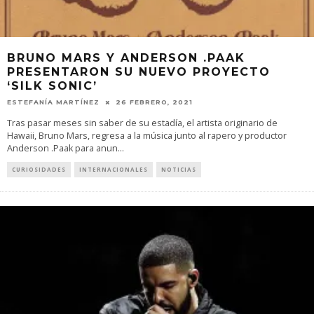
BRUNO MARS Y ANDERSON .PAAK
PRESENTARON SU NUEVO PROYECTO
‘SILK SONIC’
ESTEFANÍA MARTÍNEZ
26 FEBRERO, 2021
Tras pasar meses sin saber de su estadía, el artista originario de
Hawaii, Bruno Mars, regresa a la música junto al rapero y productor
Anderson .Paak para anun
...
CURIOSIDADES
INTERNACIONALES
NOTICIAS