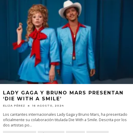
LADY GAGA Y BRUNO MARS PRESENTAN
‘DIE WITH A SMILE’
ELIZA PÉREZ
16 AGOSTO, 2024
Los cantantes internacionales Lady Gaga y Bruno Mars, ha presentado
oficialmente su colaboración titulada Die With a Smile. Descrita por los
dos artistas po
...