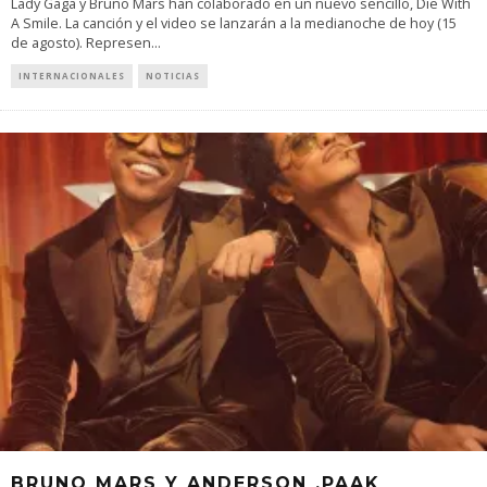
Lady Gaga y Bruno Mars han colaborado en un nuevo sencillo, Die With
A Smile. La canción y el video se lanzarán a la medianoche de hoy (15
de agosto). Represen
...
INTERNACIONALES
NOTICIAS
BRUNO MARS Y ANDERSON .PAAK