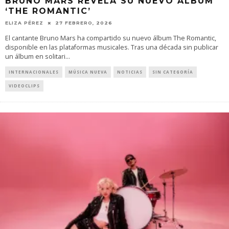
BRUNO MARS REVELA SU NUEVO ÁLBUM
‘THE ROMANTIC’
ELIZA PÉREZ
27 FEBRERO, 2026
El cantante Bruno Mars ha compartido su nuevo álbum The Romantic,
disponible en las plataformas musicales. Tras una década sin publicar
un álbum en solitari
...
INTERNACIONALES
MÚSICA NUEVA
NOTICIAS
SIN CATEGORÍA
VIDEOCLIPS