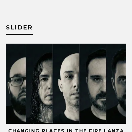
SLIDER
CHANGING PLACES IN THE FIRE LANZA
O