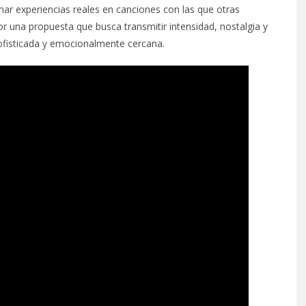
ormar experiencias reales en canciones con las que otras
r una propuesta que busca transmitir intensidad, nostalgia y
ofisticada y emocionalmente cercana.