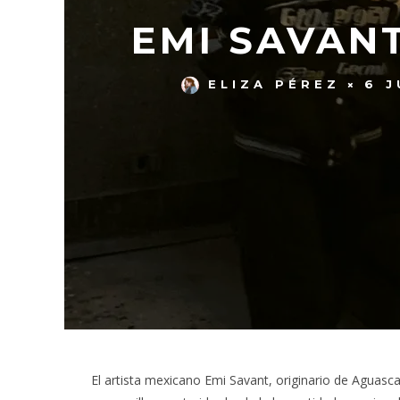
EMI SAVANT
ELIZA PÉREZ
6 J
El artista mexicano Emi Savant, originario de Aguas