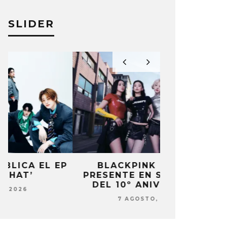
SLIDER
P
BLACKPINK ESTARÁ
DANIELA 
PRESENTE EN SU EVENTO
NUEVA ERA 
DEL 10º ANIVERSARIO
7 AG
7 AGOSTO, 2026