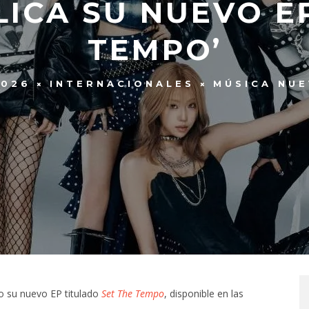
LICA SU NUEVO EP
TEMPO’
2026
INTERNACIONALES
MÚSICA NU
o su nuevo EP titulado
Set The Tempo
, disponible en las