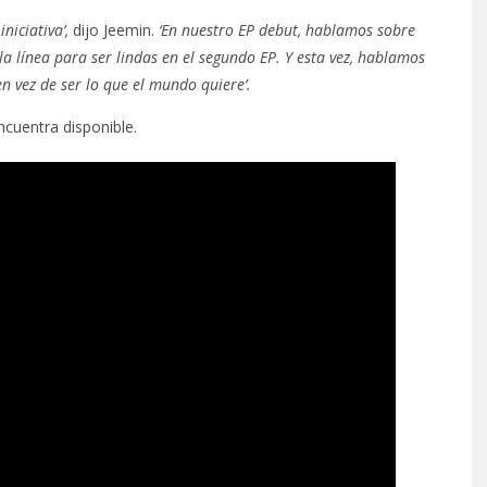
niciativa’,
dijo Jeemin.
‘En nuestro EP debut, hablamos sobre
línea para ser lindas en el segundo EP. Y esta vez, hablamos
 vez de ser lo que el mundo quiere’.
ncuentra disponible.