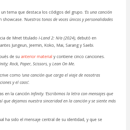
 un tema que destaca los códigos del grupo.
‘Es una canción
un showcase.
‘Nuestros tonos de voces únicos y personalidades
cia de Mnet titulado
I-Land 2: N/a (2024),
debutó en
antes Jungeun, Jeemin, Koko, Mai, Sarang y Saebi.
pués de su
anterior material
y contiene cinco canciones.
finity; Rock, Paper, Scissors,
y
Lean On Me.
scrive como
‘una canción que carga el viaje de nosotras
ones y el caos’.
as en la canción
Infinity
.
‘Escribimos la letra con mensajes que
sí que dejamos nuestra sinceridad en la canción y se siente más
ual ha sido el mensaje central de su identidad, y que se