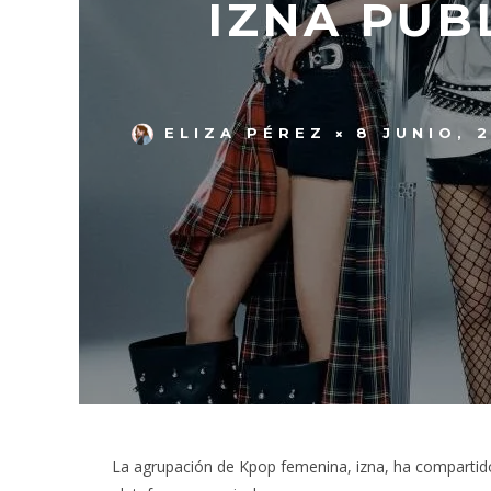
IZNA PUB
ELIZA PÉREZ
8 JUNIO, 
La agrupación de Kpop femenina, izna, ha compartid