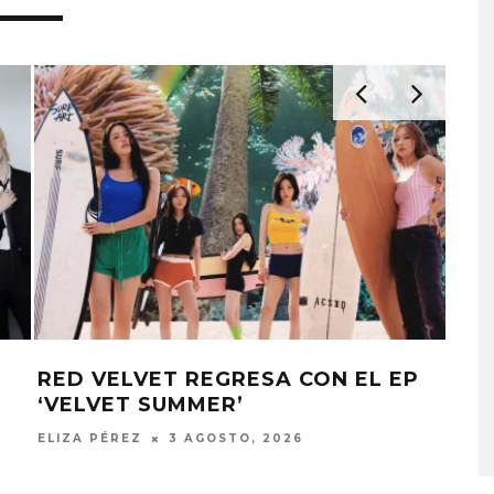
KISS OF LIFE LANZA EL
RED VELVET REGRESA CON EL EP
BTS
SENCILLO ‘SWEAT’
‘VELVET SUMMER’
LO
4 AGOSTO, 2026
ELIZA PÉREZ
3 AGOSTO, 2026
ELIZ