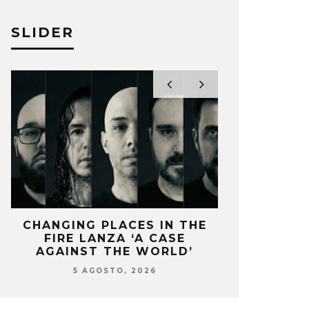
SLIDER
CHANGING PLACES IN THE
OZUNA Y 
 NO PRESENTARÁ SU DISCO EN
KARD LAN
FIRE LANZA ‘A CASE
ENCIENDEN 
AGAINST THE WORLD’
‘
S GRAMMY 2027
TO NOW? 
5 AGOSTO, 2026
5 AG
A PÉREZ
30 JULIO, 2026
ELIZA PÉREZ