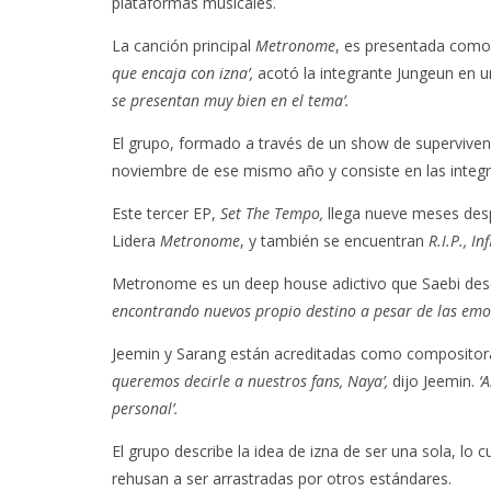
plataformas musicales.
La canción principal
Metronome
, es presentada como
que encaja con izna’,
acotó la integrante Jungeun en 
se presentan muy bien en el tema’.
El grupo, formado a través de un show de superviven
noviembre de ese mismo año y consiste en las integr
Este tercer EP,
Set The Tempo,
llega nueve meses des
Lidera
Metronome
, y también se encuentran
R.I.P., In
Metronome es un deep house adictivo que Saebi de
encontrando nuevos propio destino a pesar de las emoci
Jeemin y Sarang están acreditadas como compositor
queremos decirle a nuestros fans, Naya’,
dijo Jeemin.
‘A
personal’.
El grupo describe la idea de izna de ser una sola, lo c
rehusan a ser arrastradas por otros estándares.