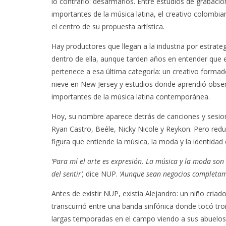
lo contrario: desarmarlos. Entre estudios de grabac
importantes de la música latina, el creativo colombian
el centro de su propuesta artística.
Hay productores que llegan a la industria por estrat
dentro de ella, aunque tarden años en entender que
pertenece a esa última categoría: un creativo forma
nieve en New Jersey y estudios donde aprendió obser
importantes de la música latina contemporánea.
Hoy, su nombre aparece detrás de canciones y sesione
Ryan Castro, Beéle, Nicky Nicole y Reykon. Pero redu
figura que entiende la música, la moda y la identida
‘Para mí el arte es expresión. La música y la moda son
del sentir’,
dice NUP.
‘Aunque sean negocios completame
Antes de existir NUP, existía Alejandro: un niño criad
transcurrió entre una banda sinfónica donde tocó tro
largas temporadas en el campo viendo a sus abuelos