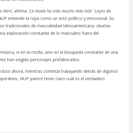
 libre’,
afirma.
‘La moda ha sido mucho más mía’.
Lejos de
UP entiende la ropa como un acto político y emocional. Su
s tradicionales de masculinidad latinoamericana: siluetas
 una exploración constante de lo masculino fuera del
a música, ni en la moda, sino en la búsqueda constante de una
ente han exigido personajes prefabricados.
ncluso ahora, mientras continúa trabajando detrás de algunos
mporáneo, NUP parece tener claro cuál es el verdadero
PROYECTARÁ
KAROL G PRESENTA
LMENTE EL
TRACKLIST DE SU ÁLBUM
‘2 BIG TO RIG’
‘NO ME ARREPIENTO DE
ÓN EN CARACAS
SENTIR TANTO’