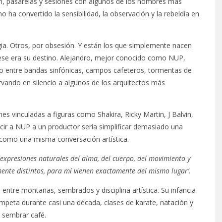
ión, pasarelas y sesiones con algunos de los nombres más
o ha convertido la sensibilidad, la observación y la rebeldía en
egia. Otros, por obsesión. Y están los que simplemente nacen
 ese era su destino. Alejandro, mejor conocido como NUP,
do entre bandas sinfónicas, campos cafeteros, tormentas de
vando en silencio a algunos de los arquitectos más
s vinculadas a figuras como Shakira, Ricky Martin, J Balvin,
cir a NUP a un productor sería simplificar demasiado una
d como una misma conversación artística.
 expresiones naturales del alma, del cuerpo, del movimiento y
nte distintos, para mí vienen exactamente del mismo lugar’.
o entre montañas, sembrados y disciplina artística. Su infancia
mpeta durante casi una década, clases de karate, natación y
 sembrar café.