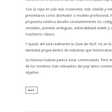
‘Con la ropa he sido más irreverente, más rebelde y más
presentarse como diseñador o modelo profesional, N
propuesta estética desafía constantemente los código
sensibles, prendas ambiguas, vulnerabilidad visible y
machismo clásico.
Y quizás ahí está realmente la clave de NUP: no en l
identidad propia dentro de industrias que históricam
Su historia todavía parece estar comenzando. Pero i
de los nombres más relevantes del pop latino conte
objetivo.
NUP
EDGAR BAJO EL AGUA ABRE
GHOST 
UN NUEVO CAPÍTULO CON
GLOBA
‘CAMPO, PUERTA’
CONCIERTO 
CON FUNCI
6 AGOSTO, 2026