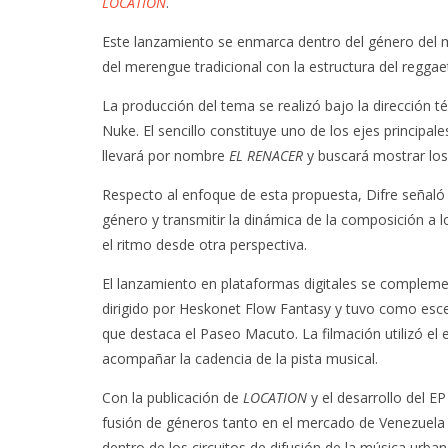
LOCATION
.
Este lanzamiento se enmarca dentro del género del 
del merengue tradicional con la estructura del reggae
La producción del tema se realizó bajo la dirección t
Nuke. El sencillo constituye uno de los ejes principal
llevará por nombre
EL RENACER
y buscará mostrar los 
Respecto al enfoque de esta propuesta, Difre señaló q
género y transmitir la dinámica de la composición a l
el ritmo desde otra perspectiva.
El lanzamiento en plataformas digitales se complement
dirigido por Heskonet Flow Fantasy y tuvo como escen
que destaca el Paseo Macuto. La filmación utilizó el 
acompañar la cadencia de la pista musical.
Con la publicación de
LOCATION
y el desarrollo del E
fusión de géneros tanto en el mercado de Venezuela
dentro de los circuitos de difusión de la música urban