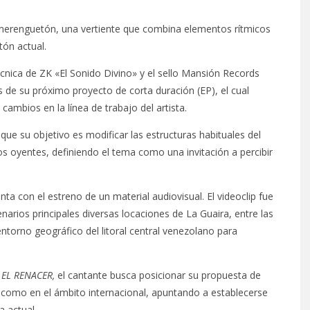
merenguetón, una vertiente que combina elementos rítmicos
tón actual.
écnica de ZK «El Sonido Divino» y el sello Mansión Records
es de su próximo proyecto de corta duración (EP), el cual
cambios en la línea de trabajo del artista.
ue su objetivo es modificar las estructuras habituales del
os oyentes, definiendo el tema como una invitación a percibir
a con el estreno de un material audiovisual. El videoclip fue
arios principales diversas locaciones de La Guaira, entre las
entorno geográfico del litoral central venezolano para
P
EL RENACER,
el cantante busca posicionar su propuesta de
 como en el ámbito internacional, apuntando a establecerse
a actual.