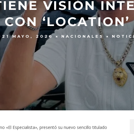
IENE VISIÓN IN
CON ‘LOCATION’
21 MAYO, 2026
NACIONALES
NOTIC
o «El Especialista», presentó su nuevo sencillo titulado