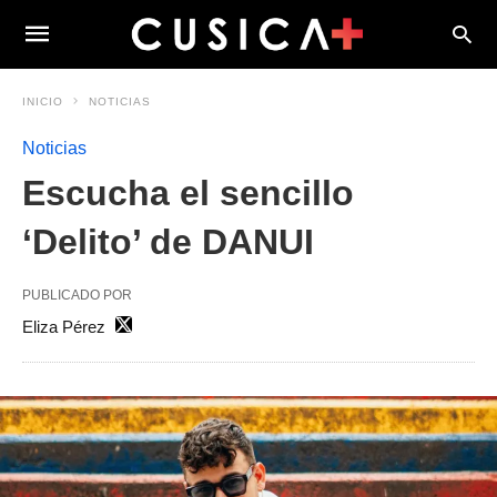
INICIO
NOTICIAS
Noticias
Escucha el sencillo
‘Delito’ de DANUI
PUBLICADO POR
Eliza Pérez