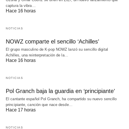
captura la vibra…
Hace 16 horas
NOTICIAS
NOWZ comparte el sencillo ‘Achilles’
El grupo masculino de K-pop NOWZ lanzó su sencillo digital
Achilles, una reinterpretación de la…
Hace 16 horas
NOTICIAS
Pol Granch baja la guardia en ‘principiante’
El cantante español Pol Granch, ha compartido su nuevo sencillo
principiante, canción que nace desde…
Hace 17 horas
NOTICIAS