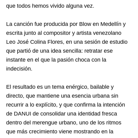
que todos hemos vivido alguna vez.
La canción fue producida por Blow en Medellín y
escrita junto al compositor y artista venezolano
Leo José Colina Flores, en una sesión de estudio
que partió de una idea sencilla: retratar ese
instante en el que la pasión choca con la
indecisión.
El resultado es un tema enérgico, bailable y
directo, que mantiene una esencia urbana sin
recurrir a lo explícito, y que confirma la intención
de DANUI de consolidar una identidad fresca
dentro del merengue urbano, uno de los ritmos
que más crecimiento viene mostrando en la