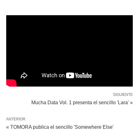
SIGUIENTE
Mucha Data Vol. 1 presenta el sencillo 'Lara' »
ANTERIOR
« TOMORA publica el sencillo 'Somewhere Else'