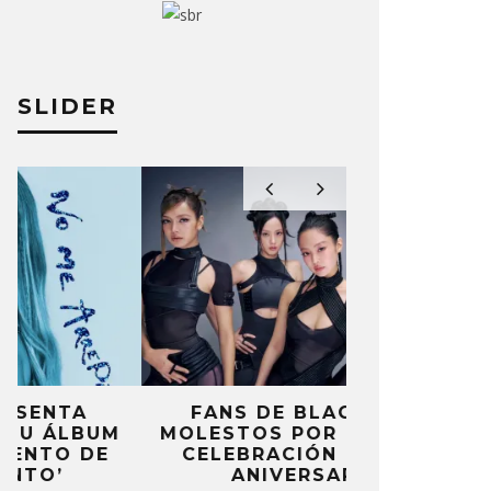
SLIDER
FANS DE BLACKPINK
BLIND CHA
MOLESTOS POR FALTA DE
CON DOB
CELEBRACIÓN DEL 10º
ANUNCI
ANIVERSARIO
‘PAI