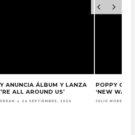
A
POPPY COMPARTE EL SENCILLO
‘NEW WAY OUT’
JULIO MOREAN
4 JUNIO, 2024
PROYECTARÁ
KAROL G PRESENTA
LMENTE EL
TRACKLIST DE SU ÁLBUM
‘2 BIG TO RIG’
‘NO ME ARREPIENTO DE
ÓN EN CARACAS
SENTIR TANTO’