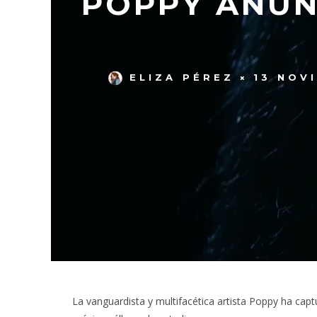
POPPY ANUN
ELIZA PÉREZ
13 NOV
La vanguardista y multifacética artista Poppy ha capt