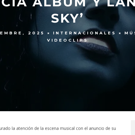
CIA ÁLBUM Y LAN
SKY’
IEMBRE, 2025
INTERNACIONALES
MÚ
VIDEOCLIPS
urado la atención de la escena musical con el anuncio de su