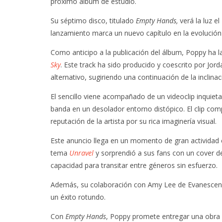
próximo álbum de estudio.
Su séptimo disco, titulado
Empty Hands,
verá la luz e
lanzamiento marca un nuevo capítulo en la evolución 
Como anticipo a la publicación del álbum, Poppy ha 
Sky
. Este track ha sido producido y coescrito por Jor
alternativo, sugiriendo una continuación de la incli
El sencillo viene acompañado de un videoclip inquieta
banda en un desolador entorno distópico. El clip com
reputación de la artista por su rica imaginería visual.
Este anuncio llega en un momento de gran actividad c
tema
Unravel
y sorprendió a sus fans con un cover 
capacidad para transitar entre géneros sin esfuerzo.
Además, su colaboración con Amy Lee de Evanescenc
un éxito rotundo.
Con
Empty Hands
, Poppy promete entregar una obra 