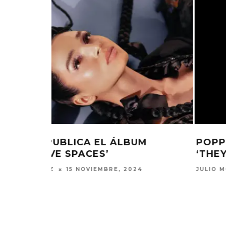
M
POPPY ANUNCIA ÁLBUM Y LANZ
‘THEY’RE ALL AROUND US’
JULIO MOREAN
24 SEPTIEMBRE, 2024
EDGAR BAJO EL AGUA ABRE
GHOST 
UN NUEVO CAPÍTULO CON
GLOBA
‘CAMPO, PUERTA’
CONCIERTO 
CON FUNCI
6 AGOSTO, 2026