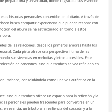
e preparatoria y universidad, donde registraba sus vivencias
 esas historias personales contenidas en el diario. A través de
checo busca compartir experiencias que pueden resonar con
omoción del álbum se ha estructurado en torno a estos
a obra.
dades de las relaciones, desde los primeros amores hasta los
sonal. Cada pista ofrece una perspectiva íntima de las
ndo sus vivencias en melodías y letras accesibles. Este
colección de canciones, sino que también se vea reflejado en
Glori Pacheco, consolidándola como una voz auténtica en la
rte, sino que también ofrece un espacio para la reflexión y la
ias personales pueden trascender para convertirse en un
 en esencia, un tributo a la resiliencia del corazón y a la