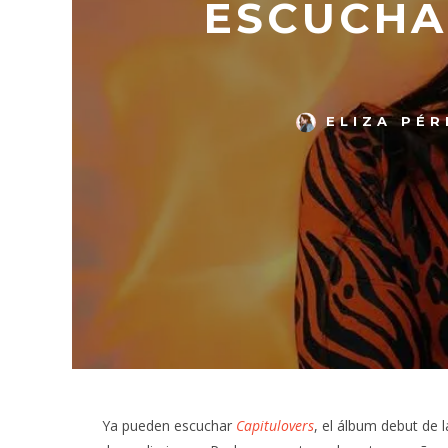
ESCUCHA 
ELIZA PÉR
Ya pueden escuchar
Capitulovers
, el álbum debut de 