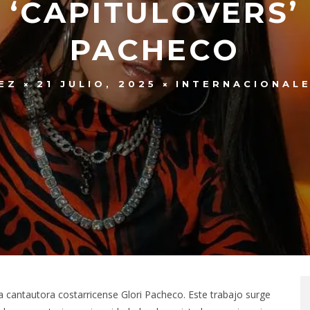
‘CAPITULOVERS’
PACHECO
EZ
21 JULIO, 2025
INTERNACIONAL
la cantautora costarricense Glori Pacheco. Este trabajo surge