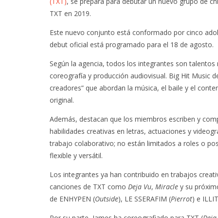
(TXT)
, se prepara para debutar un nuevo grupo de chi
TXT en 2019.
Este nuevo conjunto está conformado por cinco adol
debut oficial está programado para el 18 de agosto.
Según la agencia, todos los integrantes son talentos
coreografía y producción audiovisual. Big Hit Music 
creadores” que abordan la música, el baile y el cont
original.
Además, destacan que los miembros escriben y comp
habilidades creativas en letras, actuaciones y videog
trabajo colaborativo; no están limitados a roles o po
flexible y versátil.
Los integrantes ya han contribuido en trabajos creati
canciones de TXT como
Deja Vu
,
Miracle
y su próxim
de ENHYPEN (
Outside
), LE SSERAFIM (
Pierrot
) e ILLIT
Por su parte, James ha coreografiado para TXT (
Deja