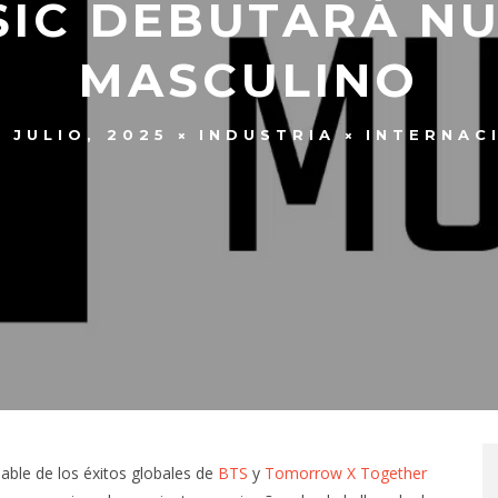
USIC DEBUTARÁ N
MASCULINO
5 JULIO, 2025
INDUSTRIA
INTERNAC
able de los éxitos globales de
BTS
y
Tomorrow X Together