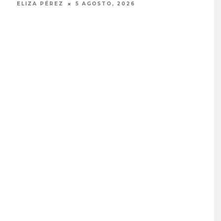
ELIZA PÉREZ
5 AGOSTO, 2026
ELIZ
EDGAR BAJO EL AGUA ABR
UN NUEVO CAPÍTULO CON
‘CAMPO, PUERTA’
6 AGOSTO, 2026