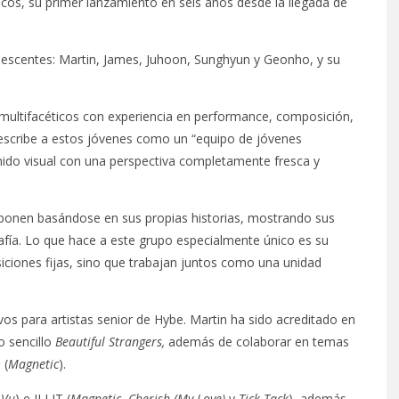
cos, su primer lanzamiento en seis años desde la llegada de
escentes: Martin, James, Juhoon, Sunghyun y Geonho, y su
 multifacéticos con experiencia en performance, composición,
describe a estos jóvenes como un “equipo de jóvenes
enido visual con una perspectiva completamente fresca y
onen basándose en sus propias historias, mostrando sus
rafía. Lo que hace a este grupo especialmente único es su
siciones fijas, sino que trabajan juntos como una unidad
vos para artistas senior de Hybe. Martin ha sido acreditado en
o sencillo
Beautiful Strangers,
además de colaborar en temas
 (
Magnetic
).
 Vu
) e ILLIT (
Magnetic
,
Cherish (My Love)
y
Tick-Tack
), además