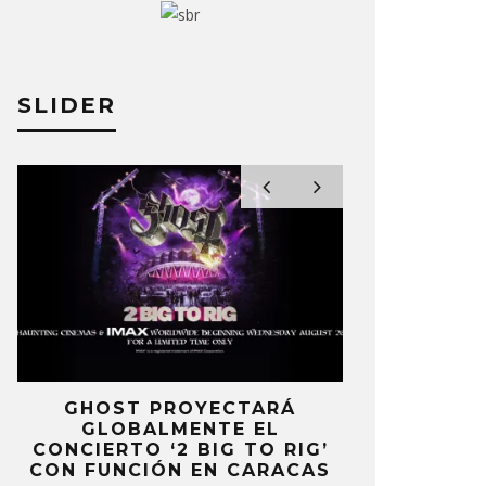
A PÉREZ
3 AGOSTO, 2026
ELIZA PÉREZ
SLIDER
E
GHOST PROYECTARÁ
KAROL 
GLOBALMENTE EL
TRACKLIST
CONCIERTO ‘2 BIG TO RIG’
‘NO ME A
CON FUNCIÓN EN CARACAS
SENTI