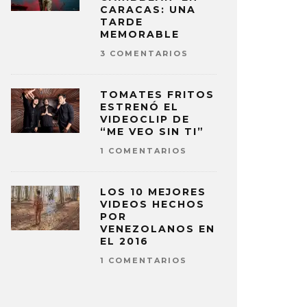
CARACAS: UNA
TARDE
MEMORABLE
3 COMENTARIOS
TOMATES FRITOS
ESTRENÓ EL
VIDEOCLIP DE
“ME VEO SIN TI”
1 COMENTARIOS
LOS 10 MEJORES
VIDEOS HECHOS
POR
VENEZOLANOS EN
EL 2016
1 COMENTARIOS
 VELVET REGRESA CON EL EP
BTS NO P
LVET SUMMER’
LOS GRAM