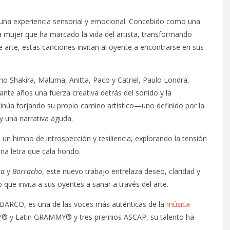
una experiencia sensorial y emocional. Concebido como una
a mujer que ha marcado la vida del artista, transformando
 arte, estas canciones invitan al oyente a encontrarse en sus
mo Shakira, Maluma, Anitta, Paco y Catriel, Paulo Londra,
nte años una fuerza creativa detrás del sonido y la
tinúa forjando su propio camino artístico—uno definido por la
y una narrativa aguda.
s un himno de introspección y resiliencia, explorando la tensión
una letra que cala hondo.
ra
y
Borracho
, este nuevo trabajo entrelaza deseo, claridad y
 que invita a sus oyentes a sanar a través del arte.
BARCO, es una de las voces más auténticas de la
música
MY® y Latin GRAMMY® y tres premios ASCAP, su talento ha