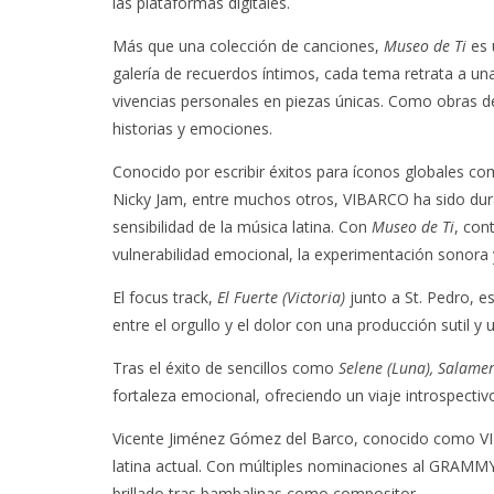
las plataformas digitales.
Más que una colección de canciones,
Museo de Ti
es 
galería de recuerdos íntimos, cada tema retrata a un
vivencias personales en piezas únicas. Como obras de
historias y emociones.
Conocido por escribir éxitos para íconos globales co
Nicky Jam, entre muchos otros, VIBARCO ha sido dura
sensibilidad de la música latina. Con
Museo de Ti
, con
vulnerabilidad emocional, la experimentación sonora 
El focus track,
El Fuerte (Victoria)
junto a St. Pedro, e
entre el orgullo y el dolor con una producción sutil y 
Tras el éxito de sencillos como
Selene (Luna), Salame
fortaleza emocional, ofreciendo un viaje introspectivo
Vicente Jiménez Gómez del Barco, conocido como VI
latina actual. Con múltiples nominaciones al GRAM
brillado tras bambalinas como compositor.