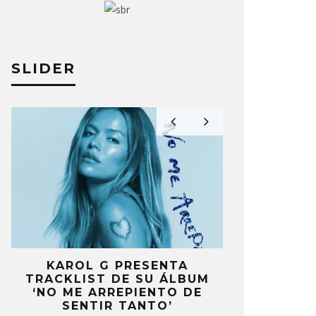
SLIDER
KAROL G PRESENTA
FANS DE
TRACKLIST DE SU ÁLBUM
MOLESTOS 
’
‘NO ME ARREPIENTO DE
CELEBRA
S
SENTIR TANTO’
ANIV