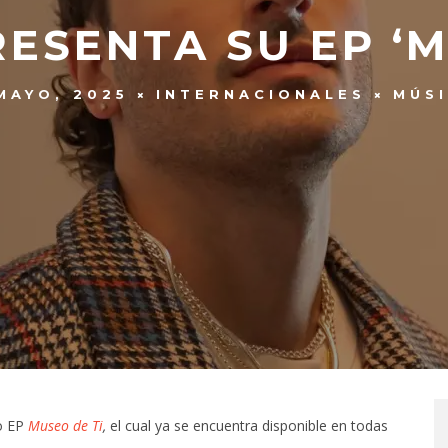
ESENTA SU EP ‘M
MAYO, 2025
INTERNACIONALES
MÚS
o EP
Museo de Ti
,
el cual ya se encuentra disponible en todas