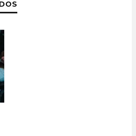
ADOS
 EL AGUA ABRE
GHOST PROYECTARÁ
CAPÍTULO CON
GLOBALMENTE EL
, PUERTA’
CONCIERTO ‘2 BIG TO RIG
CON FUNCIÓN EN CARACA
STO, 2026