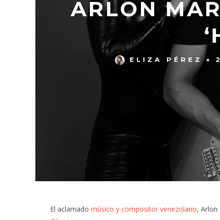
ARLON MAR
‘
ELIZA PÉREZ
El aclamado
músico y compositor venezolano
, Arlo