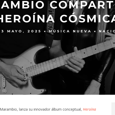
AMBIO COMPART
HEROÍNA CÓSMIC
23 MAYO, 2025
MÚSICA NUEVA
NACI
n Marambio, lanza su innovador álbum conceptual,
Heroína