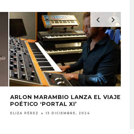
ARLON MARAMBIO LANZA SU LP
LUE EXPLORA LA
JOAQUINA COMPARTE
D DEL TIEMPO
‘VERANO EN LA CIUDAD’
’
‘NEPTUNE LASER VENUS’
‘ALONSO’
7 AGOSTO, 2026
JULIO MOREAN
14 FEBRERO, 2024
STO, 2026