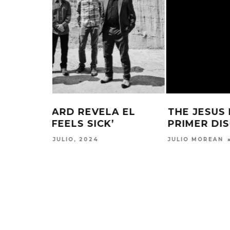
A EL
THE JESUS LIZARD ANUNCIA SU
’
PRIMER DISCO EN 26 AÑOS
JULIO MOREAN
5 JUNIO, 2024
KISS OF L
SENCIL
4 AGO