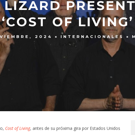
 LIZARD PRESEN
‘COST OF LIVING’
VIEMBRE, 2024
INTERNACIONALES
do,
Cost of Living
, antes de su próxima gira por Estados Unidos