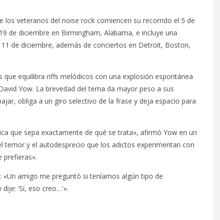
 los veteranos del noise rock comiencen su recorrido el 5 de
el 19 de diciembre en Birmingham, Alabama, e incluye una
l 11 de diciembre, además de conciertos en Detroit, Boston,
s que equilibra riffs melódicos con una explosión espontánea
d, David Yow. La brevedad del tema da mayor peso a sus
ajar, obliga a un giro selectivo de la frase y deja espacio para
fica que sepa exactamente de qué se trata», afirmó Yow en un
l temor y el autodesprecio que los adictos experimentan con
 prefieras».
ó: «Un amigo me preguntó si teníamos algún tipo de
dije: ‘Sí, eso creo…'».