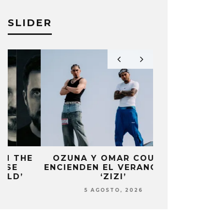
SLIDER
OZUNA Y OMAR COURTZ
NOWZ C
ENCIENDEN EL VERANO CON
SENCILL
‘ZIZI’
5 AG
5 AGOSTO, 2026