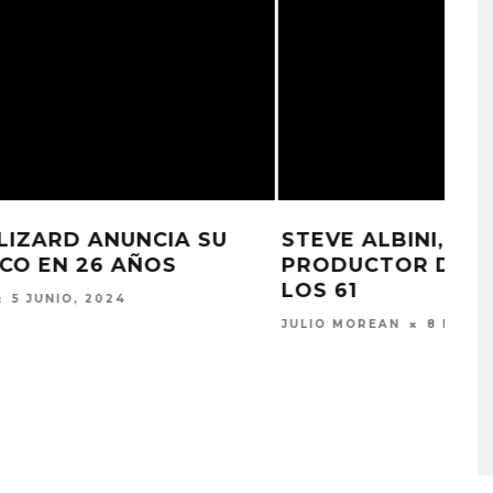
STEVE ALBINI, ICÓNICO
PRODUCTOR DE ROCK, FALLECE A
LOS 61
JULIO MOREAN
8 MAYO, 2024
IFE LANZA EL
CHANGING PLACES IN THE
LO ‘SWEAT’
FIRE LANZA ‘A CASE
AGAINST THE WORLD’
STO, 2026
5 AGOSTO, 2026