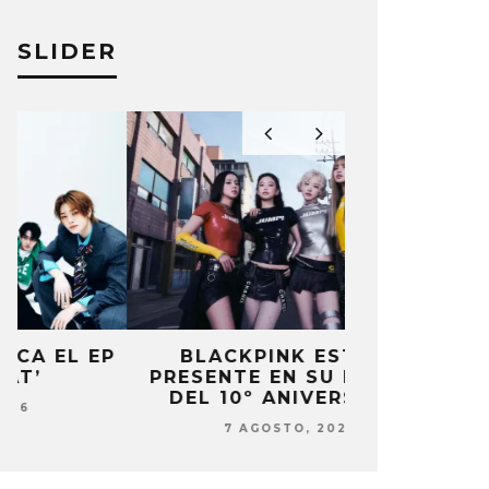
SLIDER
P
BLACKPINK ESTARÁ
DANIELA 
PRESENTE EN SU EVENTO
NUEVA ERA 
DEL 10º ANIVERSARIO
7 AG
7 AGOSTO, 2026