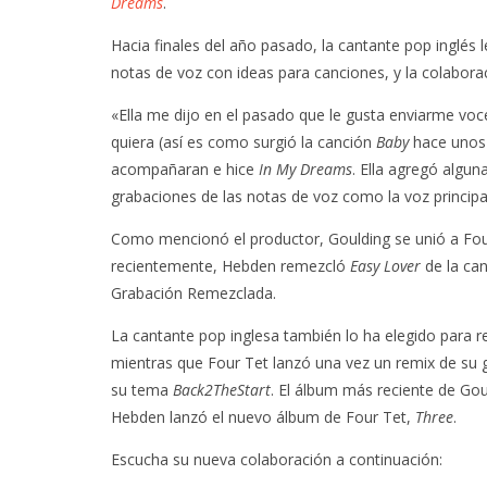
Dreams
.
Hacia finales del año pasado, la cantante pop inglés
notas de voz con ideas para canciones, y la colabor
«Ella me dijo en el pasado que le gusta enviarme vo
quiera (así es como surgió la canción
Baby
hace unos 
acompañaran e hice
In My Dreams
. Ella agregó algu
grabaciones de las notas de voz como la voz princip
Como mencionó el productor, Goulding se unió a Fou
recientemente, Hebden remezcló
Easy Lover
de la can
Grabación Remezclada.
La cantante pop inglesa también lo ha elegido para 
mientras que Four Tet lanzó una vez un remix de su 
su tema
Back2TheStart
. El álbum más reciente de Go
Hebden lanzó el nuevo álbum de Four Tet,
Three
.
Escucha su nueva colaboración a continuación: