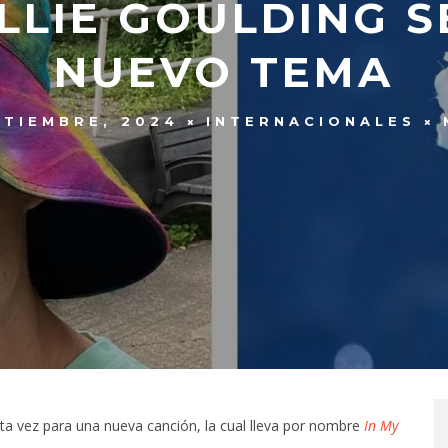
ELLIE GOULDING S
NUEVO TEMA
PTIEMBRE, 2024
INTERNACIONALES
a vez para una nueva canción, la cual lleva por nombre
In My