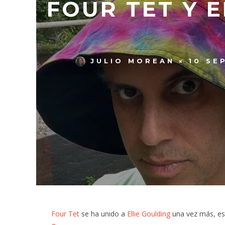
FOUR TET Y 
JULIO MOREAN
10 SE
Four Tet
se ha unido a
Ellie Goulding
una vez más, est