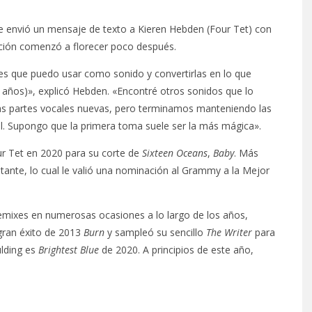
 le envió un mensaje de texto a Kieren Hebden (Four Tet) con
ación comenzó a florecer poco después.
ces que puedo usar como sonido y convertirlas en lo que
años)», explicó Hebden. «Encontré otros sonidos que lo
nas partes vocales nuevas, pero terminamos manteniendo las
al. Supongo que la primera toma suele ser la más mágica».
r Tet en 2020 para su corte de
Sixteen Oceans
,
Baby
. Más
tante, lo cual le valió una nominación al Grammy a la Mejor
remixes en numerosas ocasiones a lo largo de los años,
gran éxito de 2013
Burn
y sampleó su sencillo
The Writer
para
ulding es
Brightest Blue
de 2020. A principios de este año,