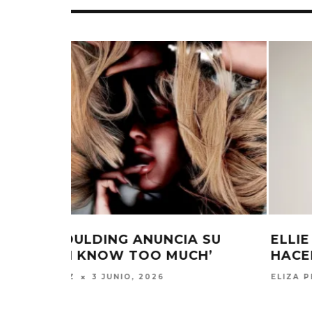
 SU
ELLIE GOULDING NUNCA IMAGIN
H’
HACER UN ÁLBUM DE DIVORCIO
EDGAR BAJO
UN NUEVO 
ELIZA PÉREZ
29 ENERO, 2026
‘CAMPO
6 AGO