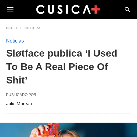
INICIO
NOTICIAS
Noticias
Sløtface publica ‘I Used
To Be A Real Piece Of
Shit’
PUBLICADO POR
Julio Morean