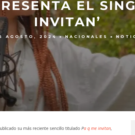
RESENTA EL SING
INVITAN’
6 AGOSTO, 2024
NACIONALES
NOTI
blicado su más reciente sencillo titulado
P
a q me invitan
,