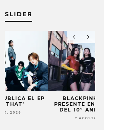
SLIDER
P
BLACKPINK ESTARÁ
DANIELA 
PRESENTE EN SU EVENTO
NUEVA ERA 
DEL 10º ANIVERSARIO
7 AG
7 AGOSTO, 2026