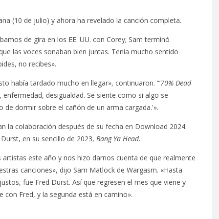
ana (10 de julio) y ahora ha revelado la canción completa.
ábamos de gira en los EE. UU. con Corey; Sam terminó
que las voces sonaban bien juntas. Tenía mucho sentido
ides, no recibes».
esto había tardado mucho en llegar», continuaron. “’
70% Dead
, enfermedad, desigualdad. Se siente como si algo se
to de dormir sobre el cañón de un arma cargada.'».
an la colaboración después de su fecha en Download 2024.
 Durst, en su sencillo de 2023,
Bang Ya Head
.
artistas este año y nos hizo darnos cuenta de que realmente
uestras canciones», dijo Sam Matlock de Wargasm. «Hasta
ustos, fue Fred Durst. Así que regresen el mes que viene y
e con Fred, y la segunda está en camino».