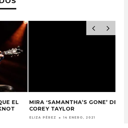
ADOS
A COMPARTE
STRAY KIDS PUBLICA EL E
N LA CIUDAD’
‘THIS & THAT’
ESCUCHA ‘HWY 666’ LA NUEVA
STO, 2026
7 AGOSTO, 2026
CANCIÓN SOLISTA DE COREY
TAYLOR
ARNALDO VALLENILLA
3 SEPTIEMBRE, 2020