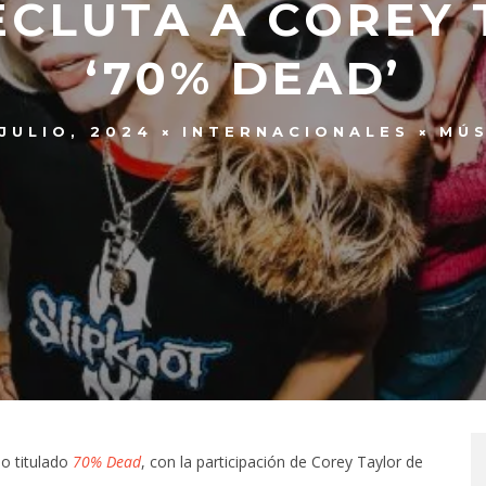
CLUTA A COREY 
‘70% DEAD’
 JULIO, 2024
INTERNACIONALES
MÚS
lo titulado
70% Dead
, con la participación de Corey Taylor de