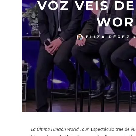
VOZ VEIS D
WORL
ELIZA PÉREZ
La Última Función World Tour
. Espectáculo trae de v