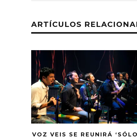
ARTÍCULOS RELACION
MONET IN BLUE EXPLORA LA
JOAQUIN
FRAGILIDAD DEL TIEMPO
‘VERANO E
CON ‘ALONSO’
7 AGO
7 AGOSTO, 2026
VOZ VEIS SE REUNIRÁ ‘SÓL