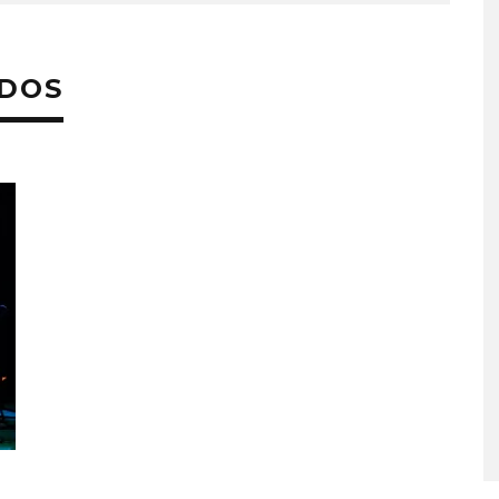
ADOS
A COMPARTE
STRAY KIDS PUBLICA EL E
N LA CIUDAD’
‘THIS & THAT’
STO, 2026
7 AGOSTO, 2026
O