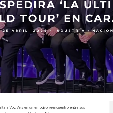
ESPEDIRÁ ‘LA ÚLT
D TOUR’ EN CA
25 ABRIL, 2024
INDUSTRIA
NACIO
uelta a Voz Veis en un emotivo reencuentro entre sus