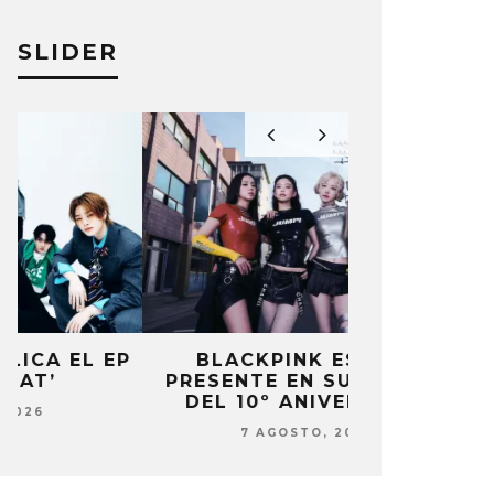
SLIDER
P
BLACKPINK ESTARÁ
DANIELA 
PRESENTE EN SU EVENTO
NUEVA ERA 
DEL 10º ANIVERSARIO
7 AG
7 AGOSTO, 2026