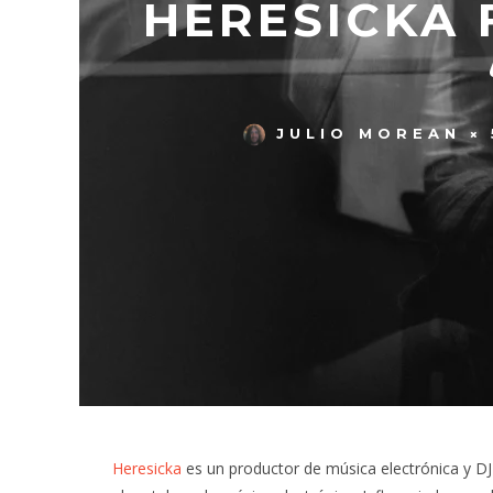
HERESICKA 
JULIO MOREAN
Heresicka
es un productor de música electrónica y DJ