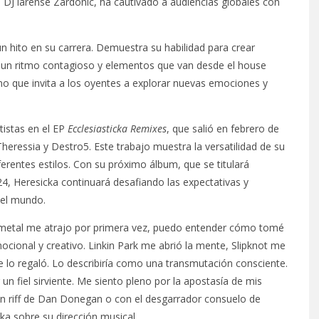
el DJ larense Zardonic, ha cautivado a audiencias globales con
n hito en su carrera. Demuestra su habilidad para crear
 un ritmo contagioso y elementos que van desde el house
Uno que invita a los oyentes a explorar nuevas emociones y
istas en el EP
Ecclesiasticka Remixes
, que salió en febrero de
eressia y Destro5. Este trabajo muestra la versatilidad de su
erentes estilos. Con su próximo álbum, que se titulará
24, Heresicka continuará desafiando las expectativas y
 el mundo.
e metal me atrajo por primera vez, puedo entender cómo tomé
cional y creativo. Linkin Park me abrió la mente, Slipknot me
lo regaló. Lo describiría como una transmutación consciente.
un fiel sirviente. Me siento pleno por la apostasía de mis
e un riff de Dan Donegan o con el desgarrador consuelo de
ka sobre su dirección musical.