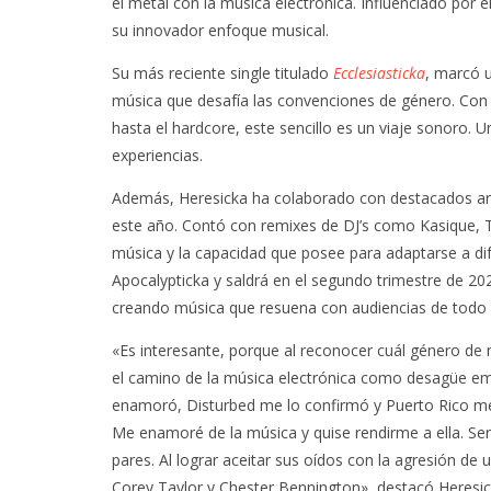
el metal con la música electrónica. Influenciado por 
su innovador enfoque musical.
Su más reciente single titulado
Ecclesiasticka
, marcó u
música que desafía las convenciones de género. Con
hasta el hardcore, este sencillo es un viaje sonoro. 
experiencias.
Además, Heresicka ha colaborado con destacados art
este año. Contó con remixes de DJ’s como Kasique, Th
música y la capacidad que posee para adaptarse a dif
Apocalypticka y saldrá en el segundo trimestre de 20
creando música que resuena con audiencias de todo
«Es interesante, porque al reconocer cuál género d
el camino de la música electrónica como desagüe emo
enamoró, Disturbed me lo confirmó y Puerto Rico me 
Me enamoré de la música y quise rendirme a ella. Ser 
pares. Al lograr aceitar sus oídos con la agresión d
Corey Taylor y Chester Bennington», destacó Heresic