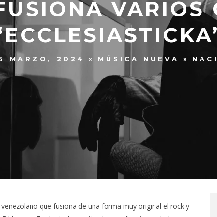
FUSIONA VARIOS
‘ECCLESIASTICKA
5 MARZO, 2024
MÚSICA NUEVA
NAC
 venezolano que fusiona de una forma muy original el rock y