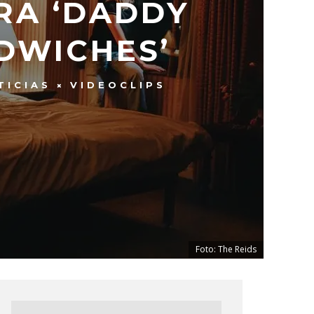
RA ‘DADDY
NDWICHES’
TICIAS
VIDEOCLIPS
Foto: The Reids