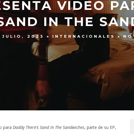
ESENTA VIDEO PA
SAND IN THE SA
 JULIO, 2023
INTERNACIONALES
NO
eo para
Daddy There’s Sand In The Sandwiches
, parte de su EP,