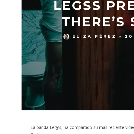
LEGSS PR
THERE’S 
ELIZA PÉREZ
20
La banda Leggs, ha compartido su más reciente vid