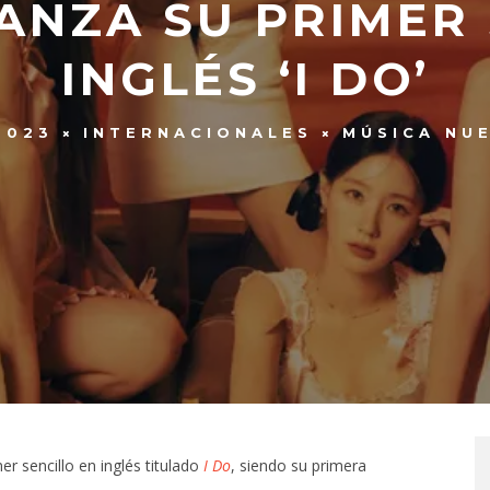
LANZA SU PRIMER
INGLÉS ‘I DO’
2023
INTERNACIONALES
MÚSICA NU
r sencillo en inglés titulado
I Do
, siendo su primera