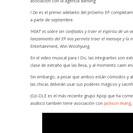
asociación con la agencia 88rising.
I Do
es el primer adelanto del próximo EP completame
a partir de septiembre.
‘HEAT’ es sobre ser confiados y traer el espíritu de u
lanzamiento del EP nos permita traer el mensaje y la m
Entertainment, Ahn Woohyung.
En el video musical para I Do, las integrantes son ext
clase de extraño que las lleva, y al momento caen e
Sin embargo, a pesar que ambos están cómodos y ale
las chicas deberán usar sus poderes mágicos y sacrifi
(G)I-DLE es el más reciente grupo Kpop que ha come
asiático también tiene asociación con
Jackson Wang