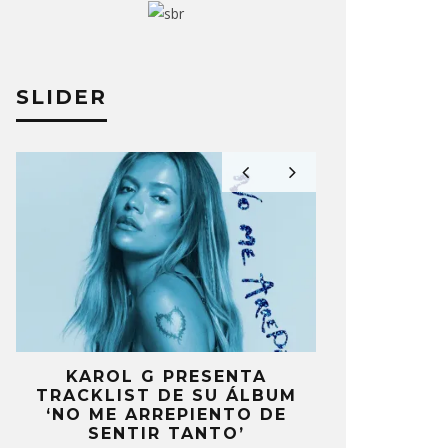
SLIDER
RD LANZA SU ÁLBUM ‘WHERE
JENNIE PR
NOW? (PART.2): NOWHERE’
‘LESS THA
A PÉREZ
28 JULIO, 2026
ELIZA PÉREZ
KAROL G PRESENTA
FANS DE
TRACKLIST DE SU ÁLBUM
MOLESTOS 
’
‘NO ME ARREPIENTO DE
CELEBRA
S
SENTIR TANTO’
ANIV