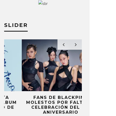
SLIDER
FANS DE BLACKPINK
BLIND CHA
MOLESTOS POR FALTA DE
CON DOB
CELEBRACIÓN DEL 10º
ANUNCI
ANIVERSARIO
‘PAI