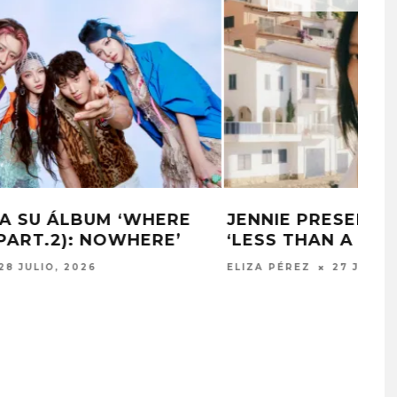
JENNIE PRESENTA EL SENCILLO
‘LESS THAN A LOVER’
ELIZA PÉREZ
27 JULIO, 2026
PROYECTARÁ
KAROL G PRESENTA
LMENTE EL
TRACKLIST DE SU ÁLBUM
‘2 BIG TO RIG’
‘NO ME ARREPIENTO DE
ÓN EN CARACAS
SENTIR TANTO’