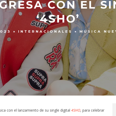
GRESA CON EL SI
‘4SHO’
2023
INTERNACIONALES
MÚSICA NUE
ica con el lanzamiento de su single digital
4SHO
, para celebrar