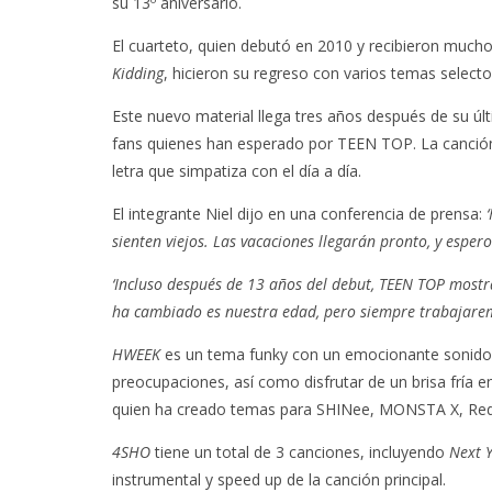
su 13º aniversario.
El cuarteto, quien debutó en 2010 y recibieron muc
Kidding
, hicieron su regreso con varios temas selecto
Este nuevo material llega tres años después de su ú
fans quienes han esperado por TEEN TOP. La canción 
letra que simpatiza con el día a día.
El integrante Niel dijo en una conferencia de prensa:
sienten viejos. Las vacaciones llegarán pronto, y esper
‘Incluso después de 13 años del debut, TEEN TOP mostra
ha cambiado es nuestra edad, pero siempre trabajare
HWEEK
es un tema funky con un emocionante sonido d
preocupaciones, así como disfrutar de un brisa fría 
quien ha creado temas para SHINee, MONSTA X, Red 
4SHO
tiene un total de 3 canciones, incluyendo
Next 
instrumental y speed up de la canción principal.