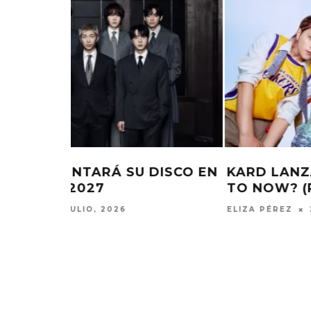
DISCO EN
KARD LANZA SU ÁLBUM ‘WHERE
TO NOW? (PART.2): NOWHERE’
ELIZA PÉREZ
28 JULIO, 2026
EDGAR BAJO EL AGUA ABRE
GHOST 
UN NUEVO CAPÍTULO CON
GLOBA
‘CAMPO, PUERTA’
CONCIERTO 
CON FUNCI
6 AGOSTO, 2026