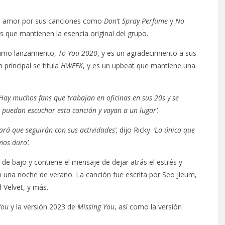
ho amor por sus canciones como
Don’t Spray Perfume
y
No
s que mantienen la esencia original del grupo.
ltimo lanzamiento,
To You 2020
, y es un agradecimiento a sus
principal se titula
HWEEK
, y es un upbeat que mantiene una
‘Hay muchos fans que trabajan en oficinas en sus 20s y se
o puedan escuchar esta canción y vayan a un lugar’.
rá que seguirán con sus actividades’,
dijo Ricky.
‘Lo único que
mos duro’.
e bajo y contiene el mensaje de dejar atrás el estrés y
en una noche de verano. La canción fue escrita por Seo Jieum,
Velvet, y más.
You
y la versión 2023 de
Missing You
, así como la versión