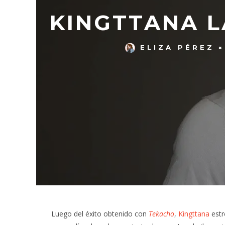
KINGTTANA L
ELIZA PÉREZ
Luego del éxito obtenido con
Tekacho
,
Kingttana
estr