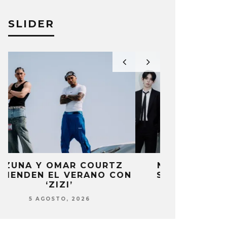
SLIDER
NOWZ COMPARTE EL
POL GRA
N
SENCILLO ‘ACHILLES’
GUARDIA EN
5 AGOSTO, 2026
5 AG