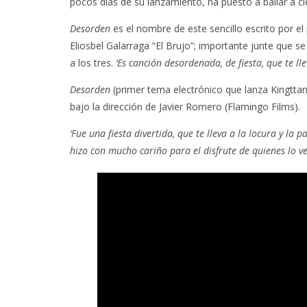
pocos días de su lanzamiento, ha puesto a bailar a c
Desorden
es el nombre de este sencillo escrito por e
Eliosbel Galarraga “El Brujo”; importante junte que se
a los tres.
‘Es canción desordenada, de fiesta, que te ll
Desorden
(primer tema electrónico que lanza Kingttan
bajo la dirección de Javier Romero (Flamingo Films).
‘Fue una fiesta divertida, que te lleva a la locura y la
hizo con mucho cariño para el disfrute de quienes lo ve