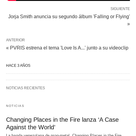
SIGUIENTE
Jorja Smith anuncia su segundo álbum 'Falling or Flying'
»
ANTERIOR
« PVRIS estrena el tema 'Love Is A...' junto a su videoclip
HACE 3 AÑOS
NOTICIAS RECIENTES
NOTICIAS
Changing Places in the Fire lanza ‘A Case
Against the World’
La banda venezolana de prog-metal, Changing Places in the Fire,