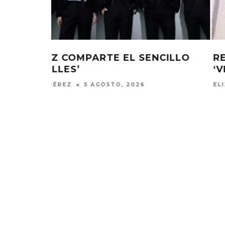
CILLO
RED VELVET REGRESA CON EL E
‘VELVET SUMMER’
ELIZA PÉREZ
3 AGOSTO, 2026
MONET IN BLUE EXPLORA LA
JOAQUIN
FRAGILIDAD DEL TIEMPO
‘VERANO E
CON ‘ALONSO’
7 AGO
7 AGOSTO, 2026