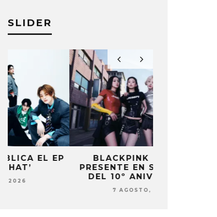
SLIDER
P
BLACKPINK ESTARÁ
DANIELA 
PRESENTE EN SU EVENTO
NUEVA ERA 
DEL 10º ANIVERSARIO
7 AG
7 AGOSTO, 2026