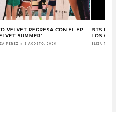
P
BTS NO PRESENTARÁ SU DISCO EN
LOS GRAMMY 2027
ELIZA PÉREZ
30 JULIO, 2026
A COMPARTE
STRAY KIDS PUBLICA EL E
N LA CIUDAD’
‘THIS & THAT’
STO, 2026
7 AGOSTO, 2026