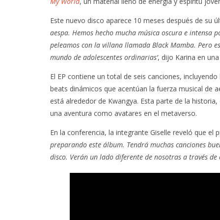
My World
, un material lleno de energía y espíritu jove
Este nuevo disco aparece 10 meses después de su ú
aespa. Hemos hecho mucha música oscura e intensa por
peleamos con la villana llamada Black Mamba. Pero est
mundo de adolescentes ordinarias’
, dijo Karina en un
El EP contiene un total de seis canciones, incluyendo 
beats dinámicos que acentúan la fuerza musical de ae
está alrededor de Kwangya. Esta parte de la historia,
una aventura como avatares en el metaverso.
En la conferencia, la integrante Giselle reveló que 
preparando este álbum. Tendrá muchas canciones bue
disco. Verán un lado diferente de nosotras a través de 