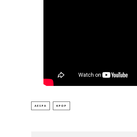
AESPA
KPOP