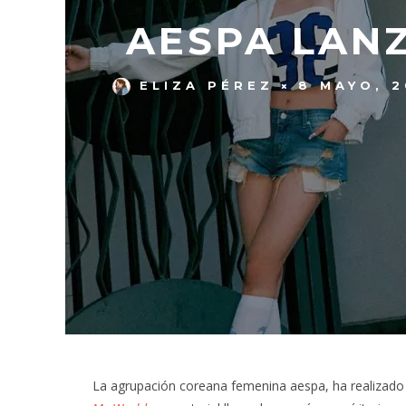
AESPA LANZ
ELIZA PÉREZ
8 MAYO, 
La agrupación coreana femenina aespa, ha realizado