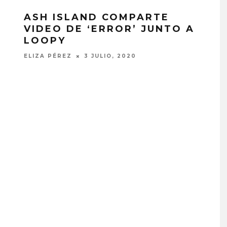
ASH ISLAND COMPARTE
VIDEO DE ‘ERROR’ JUNTO A
LOOPY
ELIZA PÉREZ
3 JULIO, 2020
G PRESENTA
FANS DE BLACKPINK
 DE SU ÁLBUM
MOLESTOS POR FALTA DE
RREPIENTO DE
CELEBRACIÓN DEL 10º
R TANTO’
ANIVERSARIO