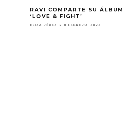
RAVI COMPARTE SU ÁLBUM
‘LOVE & FIGHT’
ELIZA PÉREZ
8 FEBRERO, 2022
DANIELLE PONDER ANUNCIA
KAROL 
NUEVO ÁLBUM Y ADELANTA
TRACKLIST
‘SUN AND MOON’
‘NO ME A
SENTI
6 AGOSTO, 2026