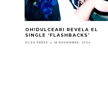
OH!DULCEARI REVELA EL
SINGLE ‘FLASHBACKS’
ELIZA PÉREZ
18 NOVIEMBRE, 2024
MONET IN BLUE EXPLORA LA
JOAQUIN
FRAGILIDAD DEL TIEMPO
‘VERANO E
CON ‘ALONSO’
7 AGO
7 AGOSTO, 2026