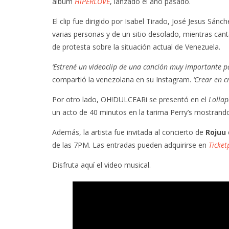
álbum
HiPERLOVE
, lanzado el año pasado.
El clip fue dirigido por Isabel Tirado, José Jesus Sá
varias personas y de un sitio desolado, mientras ca
de protesta sobre la situación actual de Venezuela.
‘Estrené un videoclip de una canción muy importante p
compartió la venezolana en su Instagram.
‘Crear en cr
Por otro lado, OH!DULCEARi se presentó en el
Lollap
un acto de 40 minutos en la tarima Perry’s mostran
Además, la artista fue invitada al concierto de
Rojuu
de las 7PM. Las entradas pueden adquirirse en
Ticket
Disfruta aquí el video musical.