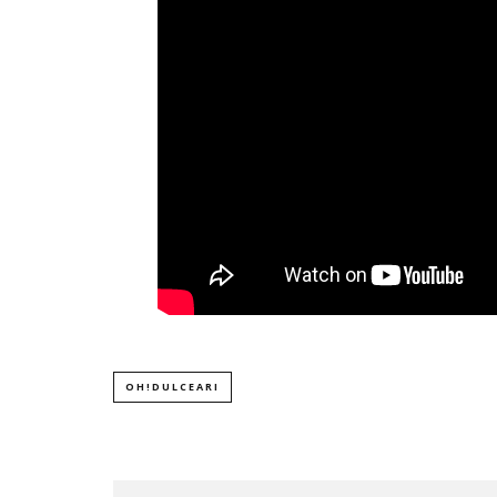
OH!DULCEARI