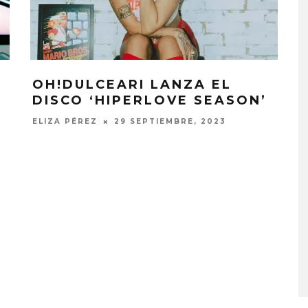
OH!DULCEARI LANZA EL
DISCO ‘HIPERLOVE SEASON’
ELIZA PÉREZ
29 SEPTIEMBRE, 2023
A COMPARTE
STRAY KIDS PUBLICA EL E
N LA CIUDAD’
‘THIS & THAT’
STO, 2026
7 AGOSTO, 2026