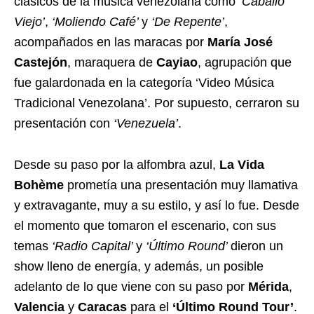
clásicos de la música venezolana como
‘Caballo
Viejo’
,
‘Moliendo Café’
y
‘De Repente’
,
acompañados en las maracas por
María José
Castejón
, maraquera de
Cayiao
, agrupación que
fue galardonada en la categoría ‘Video Música
Tradicional Venezolana’. Por supuesto, cerraron su
presentación con
‘Venezuela’
.
Desde su paso por la alfombra azul,
La Vida
Bohème
prometía una presentación muy llamativa
y extravagante, muy a su estilo, y así lo fue. Desde
el momento que tomaron el escenario, con sus
temas
‘Radio Capital’
y
‘Último Round’
dieron un
show lleno de energía, y además, un posible
adelanto de lo que viene con su paso por
Mérida
,
Valencia
y
Caracas
para el
‘Último Round Tour’
.