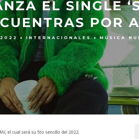
ANZA EL SINGLE ‘S
CUENTRAS POR A
 2022
INTERNACIONALES
MÚSICA NU
Ahí,
el cual será su 5to sencillo del 2022.