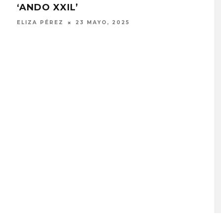
‘ANDO XXIL’
(VO
ME
ELIZA PÉREZ
23 MAYO, 2025
ELIZ
MONET IN BLUE EXPLORA 
FRAGILIDAD DEL TIEMPO
CON ‘ALONSO’
7 AGOSTO, 2026