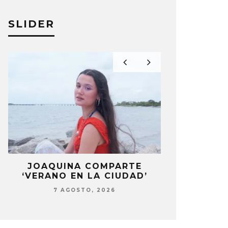
L 1: M.O.R)’ CON FANS EN
QUIERA M
DELLÍN
SLIDER
ELIZA PÉREZ
A PÉREZ
29 ABRIL, 2025
LA
JOAQUINA COMPARTE
STRAY KIDS
‘VERANO EN LA CIUDAD’
‘THI
7 AGOSTO, 2026
7 AG