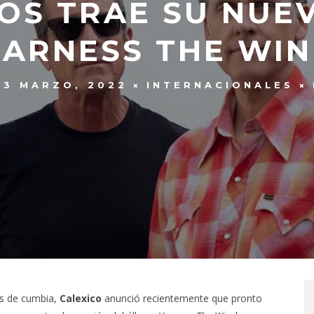
OS TRAE SU NUE
HARNESS THE WIN
3 MARZO, 2022
INTERNACIONALES
os de cumbia,
Calexico
anunció recientemente que pronto