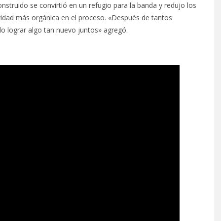
struido se convirtió en un refugio para la banda y redujo los
idad más orgánica en el proceso. «Después de tantos
 lograr algo tan nuevo juntos» agregó.