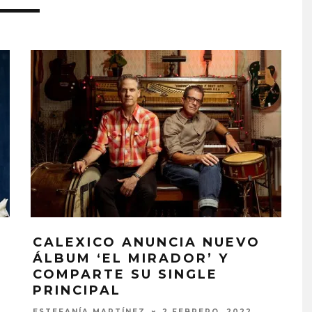
CALEXICO ANUNCIA NUEVO
ÁLBUM ‘EL MIRADOR’ Y
PROYECTARÁ
KAROL G PRESENTA
COMPARTE SU SINGLE
LMENTE EL
TRACKLIST DE SU ÁLBUM
‘2 BIG TO RIG’
‘NO ME ARREPIENTO DE
PRINCIPAL
ÓN EN CARACAS
SENTIR TANTO’
ESTEFANÍA MARTÍNEZ
2 FEBRERO, 2022