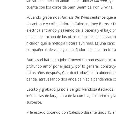
lanzarán su décimo álbum de estudio
El Mirador
, y 
cuenta con los coros de Sam Beam de Iron & Wine.
«Cuando grabamos
Harness the Wind
sentimos que ap
el cantante y cofundador de Calexico, Joey Burns. «To
eléctrica entrando y saliendo de la batería y el bajo 
que se destacaba de las otras canciones. Le enviamo
hicieron que la melodía flotara aún más. Es una canc
compañeros de viaje y los soñadores que están trat
Burns y el baterista John Convertino han estado ac
profundo amor por el jazz y, por lo general, constru
estos años después, Calexico todavía está abriendo
banda, atravesando dos años de niebla pandémica co
Escrito y grabado junto a Sergio Mendoza (teclados,
influencias de larga data de la cumbia, el mariachi y 
suroeste.
«He estado tocando con Calexico durante unos 15 añ