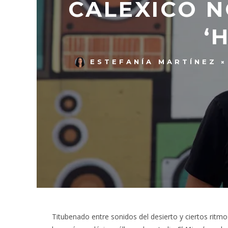
CALEXICO N
‘
ESTEFANÍA MARTÍNEZ
Titubenado entre sonidos del desierto y ciertos ritm