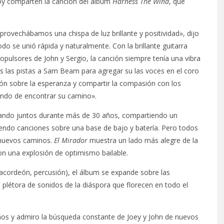
hoy comparten la canción del álbum
Harness The Wind
, que
rovechábamos una chispa de luz brillante y positividad», dijo
do se unió rápida y naturalmente. Con la brillante guitarra
propulsores de John y Sergio, la canción siempre tenía una vibra
s las pistas a Sam Beam para agregar su las voces en el coro
ión sobre la esperanza y compartir la compasión con los
ando de encontrar su camino».
tuando juntos durante más de 30 años, compartiendo un
yendo canciones sobre una base de bajo y batería. Pero todos
 nuevos caminos.
El Mirador
muestra un lado más alegre de la
n una explosión de optimismo bailable.
 acordeón, percusión), el álbum se expande sobre las
la plétora de sonidos de la diáspora que florecen en todo el
os y admiro la búsqueda constante de Joey y John de nuevos