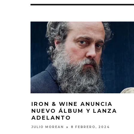
IRON & WINE ANUNCIA
NUEVO ÁLBUM Y LANZA
EDGAR BAJO EL AGUA ABRE
GHOST 
ADELANTO
UN NUEVO CAPÍTULO CON
GLOBA
‘CAMPO, PUERTA’
CONCIERTO 
JULIO MOREAN
8 FEBRERO, 2024
CON FUNCI
6 AGOSTO, 2026